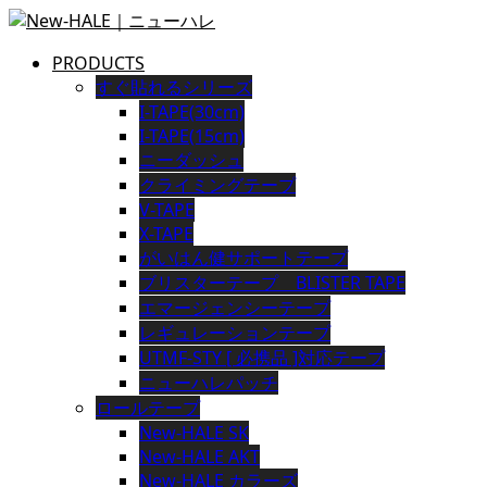
PRODUCTS
すぐ貼れるシリーズ
I-TAPE(30cm)
I-TAPE(15cm)
ニーダッシュ
クライミングテープ
V-TAPE
X-TAPE
がいはん健サポートテープ
ブリスターテープ BLISTER TAPE
エマージェンシーテープ
レギュレーションテープ
UTMF-STY [ 必携品 ]対応テープ
ニューハレパッチ
ロールテープ
New-HALE SK
New-HALE AKT
New-HALE カラーズ