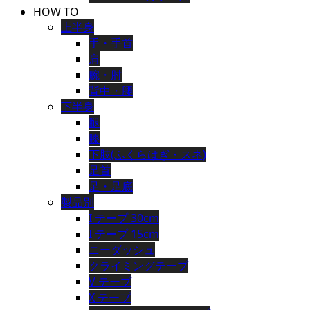
HOW TO
上半身
手・手首
肩
腕・肘
背中・腰
下半身
腿
膝
下肢(ふくらはぎ・スネ)
足首
足・足底
製品別
I テープ 30cm
I テープ 15cm
ニーダッシュ
クライミングテープ
V テープ
X テープ