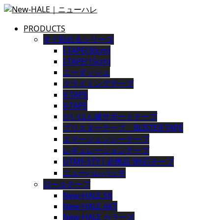
PRODUCTS
すぐ貼れるシリーズ
I-TAPE(30cm)
I-TAPE(15cm)
ニーダッシュ
クライミングテープ
V-TAPE
X-TAPE
がいはん健サポートテープ
ブリスターテープ BLISTER TAPE
エマージェンシーテープ
レギュレーションテープ
UTMF-STY [ 必携品 ]対応テープ
ニューハレパッチ
ロールテープ
New-HALE SK
New-HALE AKT
New-HALE カラーズ