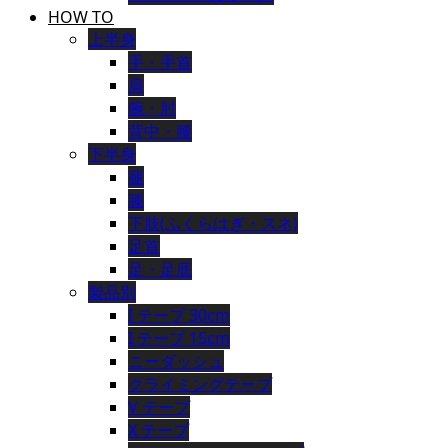
HOW TO
上半身
手・手首
肩
腕・肘
背中・腰
下半身
腿
膝
下肢(ふくらはぎ・スネ)
足首
足・足底
製品別
I テープ 30cm
I テープ 15cm
ニーダッシュ
クライミングテープ
V テープ
X テープ