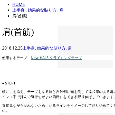
HOME
上半身
,
効果的な貼り方
,
肩
肩(首筋)
肩(首筋)
2018.12.25
上半身
,
効果的な貼り方
,
肩
使用するテープ：
New-HALE クライミングテープ
● STEP1
頭に手を添え、テープを貼る側と反対側に頭を倒して違和感のある肩
イン（手で揉んで気持ちがよい箇所）をできる限り伸ばしていきます
直接見ながら貼れないため、貼るラインをイメージして貼り始めてく
い。