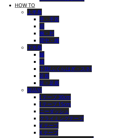
HOW TO
上半身
手・手首
肩
腕・肘
背中・腰
下半身
腿
膝
下肢(ふくらはぎ・スネ)
足首
足・足底
製品別
I テープ 30cm
I テープ 15cm
ニーダッシュ
クライミングテープ
V テープ
X テープ