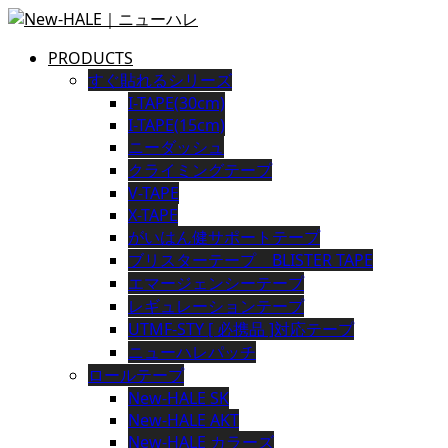
PRODUCTS
すぐ貼れるシリーズ
I-TAPE(30cm)
I-TAPE(15cm)
ニーダッシュ
クライミングテープ
V-TAPE
X-TAPE
がいはん健サポートテープ
ブリスターテープ BLISTER TAPE
エマージェンシーテープ
レギュレーションテープ
UTMF-STY [ 必携品 ]対応テープ
ニューハレパッチ
ロールテープ
New-HALE SK
New-HALE AKT
New-HALE カラーズ