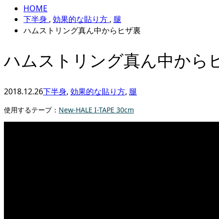
HOME
下半身
,
効果的な貼り方
,
腿
ハムストリング真ん中からヒザ裏
ハムストリング真ん中から
2018.12.26
下半身
,
効果的な貼り方
,
腿
使用するテープ：
New-HALE I-TAPE 30cm