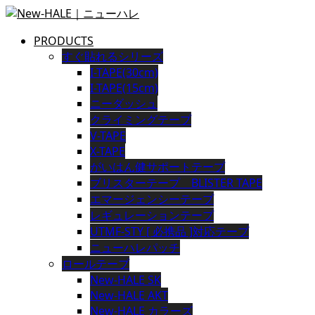
PRODUCTS
すぐ貼れるシリーズ
I-TAPE(30cm)
I-TAPE(15cm)
ニーダッシュ
クライミングテープ
V-TAPE
X-TAPE
がいはん健サポートテープ
ブリスターテープ BLISTER TAPE
エマージェンシーテープ
レギュレーションテープ
UTMF-STY [ 必携品 ]対応テープ
ニューハレパッチ
ロールテープ
New-HALE SK
New-HALE AKT
New-HALE カラーズ