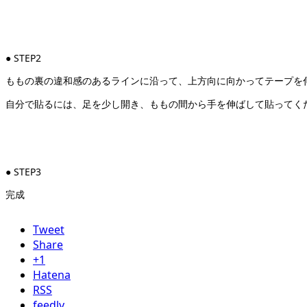
● STEP2
ももの裏の違和感のあるラインに沿って、上方向に向かってテープを
自分で貼るには、足を少し開き、ももの間から手を伸ばして貼ってく
● STEP3
完成
Tweet
Share
+1
Hatena
RSS
feedly