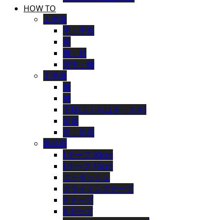
HOW TO
上半身
手・手首
肩
腕・肘
背中・腰
下半身
腿
膝
下肢(ふくらはぎ・スネ)
足首
足・足底
製品別
I テープ 30cm
I テープ 15cm
ニーダッシュ
クライミングテープ
V テープ
X テープ