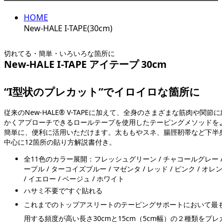
HOME
New-HALE I-TAPE(30cm)
切れてる・簡単・いろいろな箇所に
New-HALE I-TAPE アイテープ 30cm
“I型状のプレカット”でイロイロな箇所に
従来のNew-HALE® V-TAPEに加えて、全身のさまざまな筋肉や関節に
かくアプローチできるロールテープを使用したテーピングメソッドを
簡単に、便利に活用いただけます。太ももやスネ、腸脛靭帯など下半
中心に12箇所の貼り方解説
書付き。
全11色のカラー展開：フレッシュグリーン / チャコールグレー /
ープル / ターコイズブルー / マゼンタ / レッド / ピンク / オレ
/ イエロー / ベージュ / ホワイト
ハサミ不要で“すぐ貼れる
これまでのトップアスリートのテーピングサポートにおいて最
用する頻度が高い長さ30cmと15cm（5cm幅）の２種類をプレ