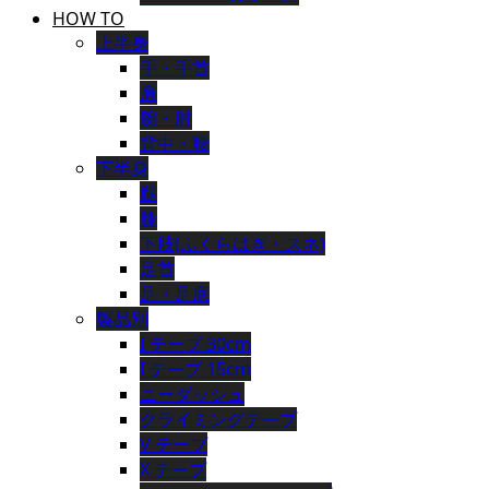
HOW TO
上半身
手・手首
肩
腕・肘
背中・腰
下半身
腿
膝
下肢(ふくらはぎ・スネ)
足首
足・足底
製品別
I テープ 30cm
I テープ 15cm
ニーダッシュ
クライミングテープ
V テープ
X テープ