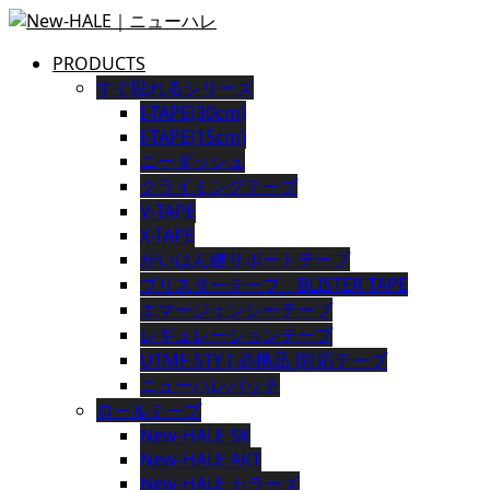
PRODUCTS
すぐ貼れるシリーズ
I-TAPE(30cm)
I-TAPE(15cm)
ニーダッシュ
クライミングテープ
V-TAPE
X-TAPE
がいはん健サポートテープ
ブリスターテープ BLISTER TAPE
エマージェンシーテープ
レギュレーションテープ
UTMF-STY [ 必携品 ]対応テープ
ニューハレパッチ
ロールテープ
New-HALE SK
New-HALE AKT
New-HALE カラーズ