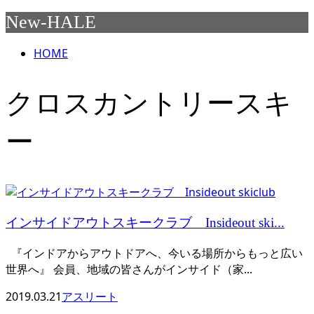
New-HALE
HOME
クロスカントリースキ
ー
インサイドアウトスキークラブ Insideout ski...
『インドアからアウトドアへ、今いる場所からもっと広い
世界へ』 会員、地域の皆さんがインサイド（家...
2019.03.21
アスリート