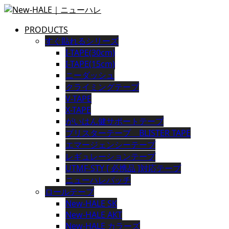
PRODUCTS
すぐ貼れるシリーズ
I-TAPE(30cm)
I-TAPE(15cm)
ニーダッシュ
クライミングテープ
V-TAPE
X-TAPE
がいはん健サポートテープ
ブリスターテープ BLISTER TAPE
エマージェンシーテープ
レギュレーションテープ
UTMF-STY [ 必携品 ]対応テープ
ニューハレパッチ
ロールテープ
New-HALE SK
New-HALE AKT
New-HALE カラーズ