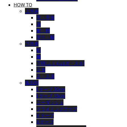
HOW TO
上半身
手・手首
肩
腕・肘
背中・腰
下半身
腿
膝
下肢(ふくらはぎ・スネ)
足首
足・足底
製品別
I テープ 30cm
I テープ 15cm
ニーダッシュ
クライミングテープ
V テープ
X テープ