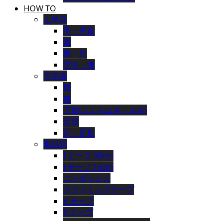
HOW TO
上半身
手・手首
肩
腕・肘
背中・腰
下半身
腿
膝
下肢(ふくらはぎ・スネ)
足首
足・足底
製品別
I テープ 30cm
I テープ 15cm
ニーダッシュ
クライミングテープ
V テープ
X テープ