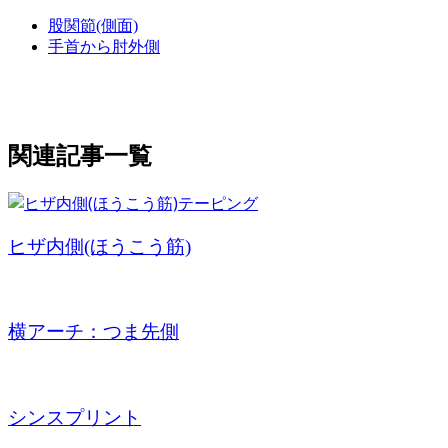
股関節(側面)
手首から肘外側
関連記事一覧
ヒザ内側(ほうこう筋)
横アーチ：つま先側
シンスプリント