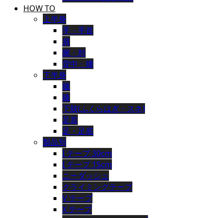
HOW TO
上半身
手・手首
肩
腕・肘
背中・腰
下半身
腿
膝
下肢(ふくらはぎ・スネ)
足首
足・足底
製品別
I テープ 30cm
I テープ 15cm
ニーダッシュ
クライミングテープ
V テープ
X テープ