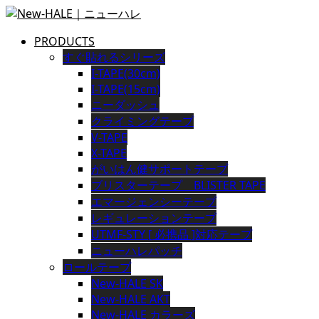
PRODUCTS
すぐ貼れるシリーズ
I-TAPE(30cm)
I-TAPE(15cm)
ニーダッシュ
クライミングテープ
V-TAPE
X-TAPE
がいはん健サポートテープ
ブリスターテープ BLISTER TAPE
エマージェンシーテープ
レギュレーションテープ
UTMF-STY [ 必携品 ]対応テープ
ニューハレパッチ
ロールテープ
New-HALE SK
New-HALE AKT
New-HALE カラーズ