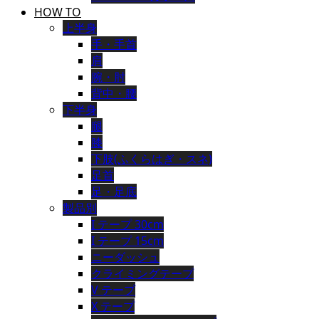
HOW TO
上半身
手・手首
肩
腕・肘
背中・腰
下半身
腿
膝
下肢(ふくらはぎ・スネ)
足首
足・足底
製品別
I テープ 30cm
I テープ 15cm
ニーダッシュ
クライミングテープ
V テープ
X テープ