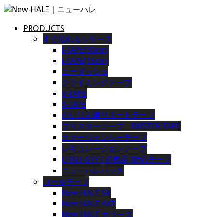
PRODUCTS
すぐ貼れるシリーズ
I-TAPE(30cm)
I-TAPE(15cm)
ニーダッシュ
クライミングテープ
V-TAPE
X-TAPE
がいはん健サポートテープ
ブリスターテープ BLISTER TAPE
エマージェンシーテープ
レギュレーションテープ
UTMF-STY [ 必携品 ]対応テープ
ニューハレパッチ
ロールテープ
New-HALE SK
New-HALE AKT
New-HALE カラーズ