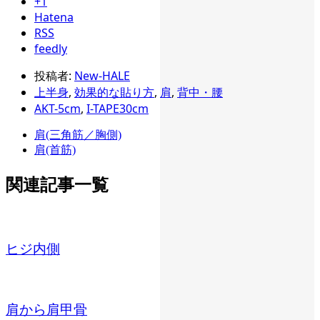
+1
Hatena
RSS
feedly
投稿者:
New-HALE
上半身
,
効果的な貼り方
,
肩
,
背中・腰
AKT-5cm
,
I-TAPE30cm
肩(三角筋／胸側)
肩(首筋)
関連記事一覧
ヒジ内側
肩から肩甲骨