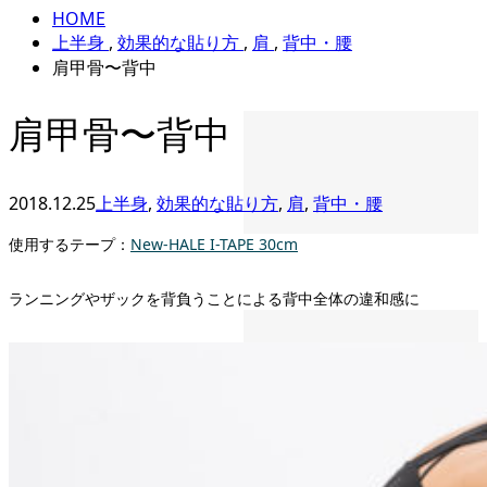
HOME
上半身
,
効果的な貼り方
,
肩
,
背中・腰
肩甲骨〜背中
肩甲骨〜背中
2018.12.25
上半身
,
効果的な貼り方
,
肩
,
背中・腰
使用するテープ：
New-HALE I-TAPE 30cm
ランニングやザックを背負うことによる背中全体の違和感に