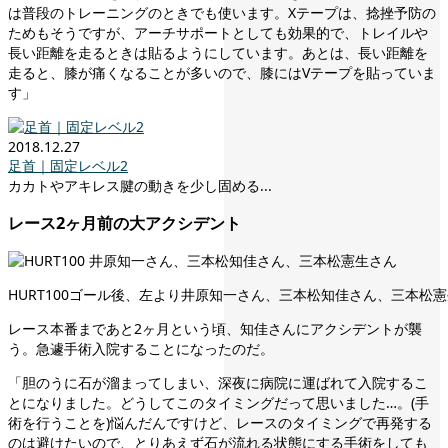
は普段のトレーニングのときでも使います。Xテープは、捻挫予防の
ためもそうですが、アーチサポートとしても効果的で、トレイルや
長い距離を走るときは貼るようにしています。あとは、長い距離を
走ると、膝が痛くなることが多いので、膝にはVテープを貼っていま
す」
2018.12.27
足首｜固定レベル2
カカトやアキレス腱の動きを少し固める...
レース2ヶ月前の大アクシデント
HURT100ゴール後、左より井原知一さん、三本松知佳さん、三本松
レース本番まであと2ヶ月という頃、知佳さんにアクシデントが襲
う。急遽手術入院することになったのだ。
「胆のうに石が溜まってしまい、深夜に病院に運ばれて入院するこ
とになりました。どうしてこのタイミングだって思いました…。(手
術を行うことを)悩んだんですけど、レースのタイミングで再発する
のは避けたいので、とりあえず石が流れる状態にする手術をしても