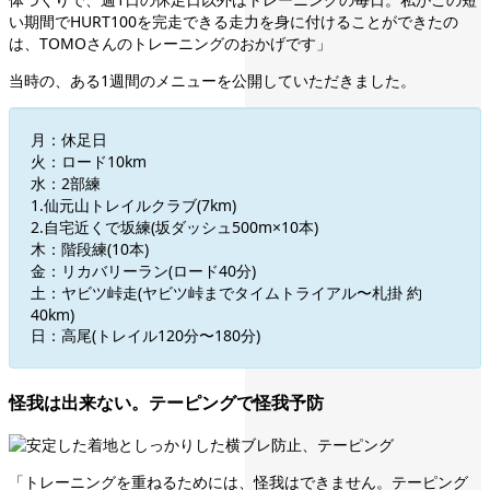
い期間でHURT100を完走できる走力を身に付けることができたの
は、TOMOさんのトレーニングのおかげです」
当時の、ある1週間のメニューを公開していただきました。
月：休足日
火：ロード10km
水：2部練
1.仙元山トレイルクラブ(7km)
2.自宅近くで坂練(坂ダッシュ500m×10本)
木：階段練(10本)
金：リカバリーラン(ロード40分)
土：ヤビツ峠走(ヤビツ峠までタイムトライアル〜札掛 約
40km)
日：高尾(トレイル120分〜180分)
怪我は出来ない。テーピングで怪我予防
「トレーニングを重ねるためには、怪我はできません。テーピング