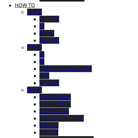
HOW TO
上半身
手・手首
肩
腕・肘
背中・腰
下半身
腿
膝
下肢(ふくらはぎ・スネ)
足首
足・足底
製品別
I テープ 30cm
I テープ 15cm
ニーダッシュ
クライミングテープ
V テープ
X テープ