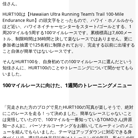
佳さん。
HURT100は【Hawaiian Ultra Running Team’s Trail 100-Mile
Endurance Run】の頭文字をとったもので、ハワイ・ホノルルから
ほど近い、ハワイネイチャーセンターをスタート/ゴールとする、1
周20マイルを5周する100マイルレースです。累積標高は7,600メー
トル、制限時間は36時間と決して楽なレースではありません。更に
参加者は抽選で125名程に制限されており、完走する以前に出場する
こと自体が簡単ではないレースです。
そんなHURT100を、自身初めての100マイルレースに選んだという
知佳さんに、HURT100のことやトレーニングについて聞かせてもら
いました。
100マイルレースに向けた、1週間のトレーニングメニュー
「完走された方のブログで見たHURT100の写真が楽しそうで、絶対
にこのレースを走る！って決めました。簡単なレースじゃないこと
は覚悟していたので、100マイルを一番知っているTOMOさん(井原
知一さん)に、パーソナルコーチングをお願いしてルーティンのメニ
ューを組んでもらいました。テーマはアップダウンに対応できる身
体づくりで、週1日の休足日以外はトレーニングの毎日。私がこの短