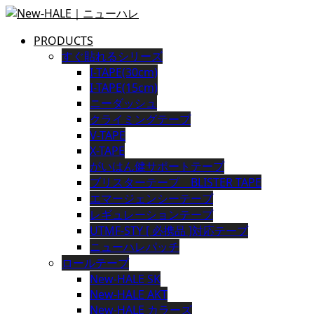
PRODUCTS
すぐ貼れるシリーズ
I-TAPE(30cm)
I-TAPE(15cm)
ニーダッシュ
クライミングテープ
V-TAPE
X-TAPE
がいはん健サポートテープ
ブリスターテープ BLISTER TAPE
エマージェンシーテープ
レギュレーションテープ
UTMF-STY [ 必携品 ]対応テープ
ニューハレパッチ
ロールテープ
New-HALE SK
New-HALE AKT
New-HALE カラーズ