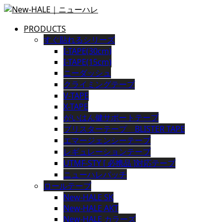
PRODUCTS
すぐ貼れるシリーズ
I-TAPE(30cm)
I-TAPE(15cm)
ニーダッシュ
クライミングテープ
V-TAPE
X-TAPE
がいはん健サポートテープ
ブリスターテープ BLISTER TAPE
エマージェンシーテープ
レギュレーションテープ
UTMF-STY [ 必携品 ]対応テープ
ニューハレパッチ
ロールテープ
New-HALE SK
New-HALE AKT
New-HALE カラーズ