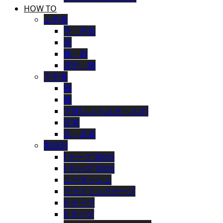
HOW TO
上半身
手・手首
肩
腕・肘
背中・腰
下半身
腿
膝
下肢(ふくらはぎ・スネ)
足首
足・足底
製品別
I テープ 30cm
I テープ 15cm
ニーダッシュ
クライミングテープ
V テープ
X テープ