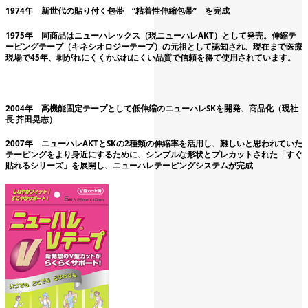
1974年
新世代の貼り付く包帯 “粘着性伸縮包帯” を完成
1975年
同商品はニューハレックス（現ニューハレAKT）として発売。伸縮テ
ーピングテープ（キネシオロジーテープ）の元祖として認知され、現在まで医療
現場で45年、剥がれにくくかぶれにくい品質で信頼を得て使用されています。
2004年
高機能固定テープとして低伸縮のニューハレSKを開発、商品化（現社
長 芥田晃志）
2007年
ニューハレAKTとSKの2種類の伸縮率を活用し、難しいと思われていた
テーピングをより身近にするために、シンプルな形状とプレカットされた「すぐ
貼れるシリーズ」を展開し、ニューハレテーピングシステムが完成