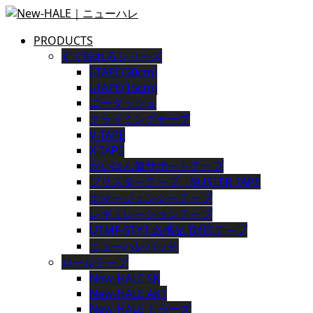
PRODUCTS
すぐ貼れるシリーズ
I-TAPE(30cm)
I-TAPE(15cm)
ニーダッシュ
クライミングテープ
V-TAPE
X-TAPE
がいはん健サポートテープ
ブリスターテープ BLISTER TAPE
エマージェンシーテープ
レギュレーションテープ
UTMF-STY [ 必携品 ]対応テープ
ニューハレパッチ
ロールテープ
New-HALE SK
New-HALE AKT
New-HALE カラーズ