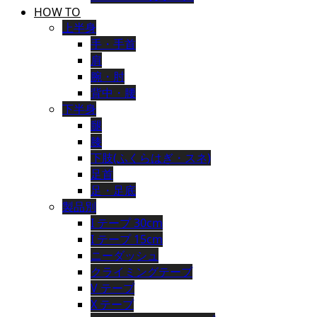
HOW TO
上半身
手・手首
肩
腕・肘
背中・腰
下半身
腿
膝
下肢(ふくらはぎ・スネ)
足首
足・足底
製品別
I テープ 30cm
I テープ 15cm
ニーダッシュ
クライミングテープ
V テープ
X テープ