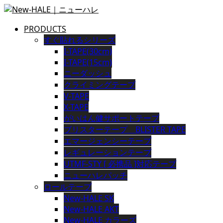
PRODUCTS
すぐ貼れるシリーズ
I-TAPE(30cm)
I-TAPE(15cm)
ニーダッシュ
クライミングテープ
V-TAPE
X-TAPE
がいはん健サポートテープ
ブリスターテープ BLISTER TAPE
エマージェンシーテープ
レギュレーションテープ
UTMF-STY [ 必携品 ]対応テープ
ニューハレパッチ
ロールテープ
New-HALE SK
New-HALE AKT
New-HALE カラーズ