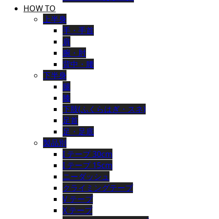
HOW TO
上半身
手・手首
肩
腕・肘
背中・腰
下半身
腿
膝
下肢(ふくらはぎ・スネ)
足首
足・足底
製品別
I テープ 30cm
I テープ 15cm
ニーダッシュ
クライミングテープ
V テープ
X テープ