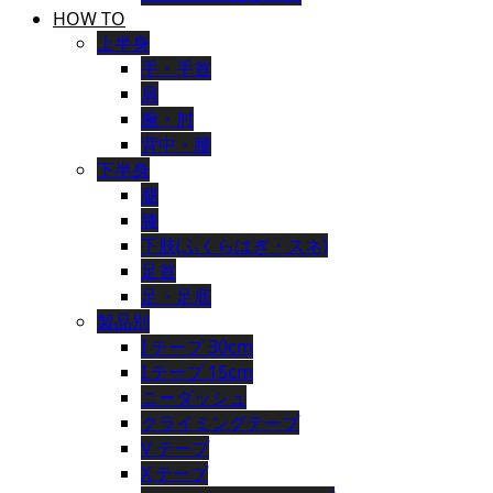
HOW TO
上半身
手・手首
肩
腕・肘
背中・腰
下半身
腿
膝
下肢(ふくらはぎ・スネ)
足首
足・足底
製品別
I テープ 30cm
I テープ 15cm
ニーダッシュ
クライミングテープ
V テープ
X テープ