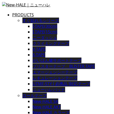
PRODUCTS
すぐ貼れるシリーズ
I-TAPE(30cm)
I-TAPE(15cm)
ニーダッシュ
クライミングテープ
V-TAPE
X-TAPE
がいはん健サポートテープ
ブリスターテープ BLISTER TAPE
エマージェンシーテープ
レギュレーションテープ
UTMF-STY [ 必携品 ]対応テープ
ニューハレパッチ
ロールテープ
New-HALE SK
New-HALE AKT
New-HALE カラーズ