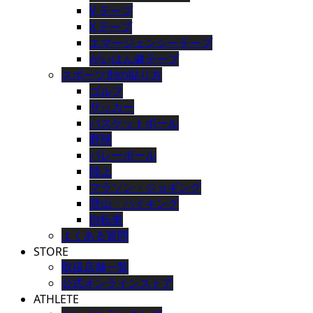
V テープ
X テープ
エマージェンシーテープ
がいはん健テープ
スポーツ別の貼り方
ゴルフ
サッカー
バスケットボール
野球
バレーボール
陸上
マラソン・ジョギング
登山・ハイキング
自転車
よくある質問
STORE
取扱店舗一覧
公式オンラインストア
ATHLETE