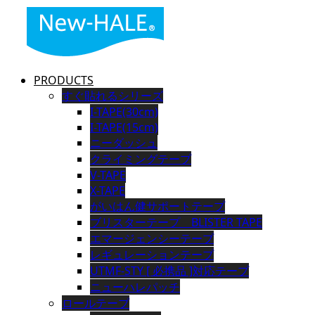
PRODUCTS
すぐ貼れるシリーズ
I-TAPE(30cm)
I-TAPE(15cm)
ニーダッシュ
クライミングテープ
V-TAPE
X-TAPE
がいはん健サポートテープ
ブリスターテープ BLISTER TAPE
エマージェンシーテープ
レギュレーションテープ
UTMF-STY [ 必携品 ]対応テープ
ニューハレパッチ
ロールテープ