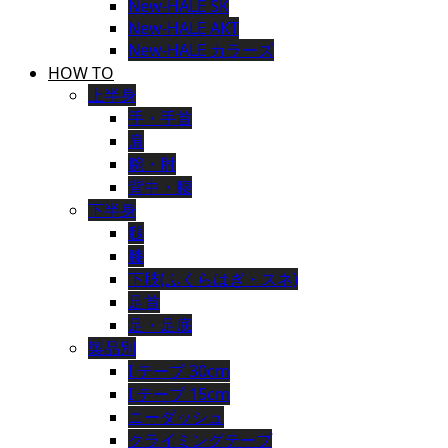
New-HALE SK
New-HALE AKT
New-HALE カラーズ
HOW TO
上半身
手・手首
肩
腕・肘
背中・腰
下半身
腿
膝
下肢(ふくらはぎ・スネ)
足首
足・足底
製品別
I テープ 30cm
I テープ 15cm
ニーダッシュ
クライミングテープ