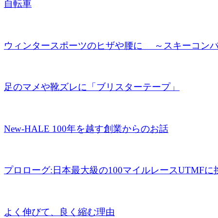
自転車
ウィンタースポーツのヒザや腰に ～スキーコンバイン
足のマメや靴ズレに「ブリスターテープ」
New-HALE 100年を越す創業からのお話
プロローグ:日本最大級の100マイルレースUTMFに
よく伸びて、良く縮む理由