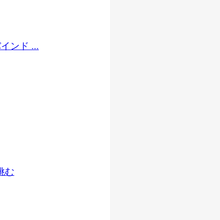
ド ...
挑む