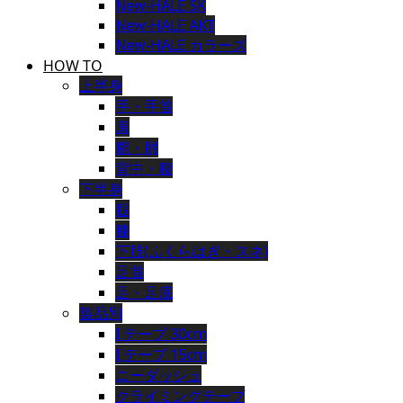
New-HALE SK
New-HALE AKT
New-HALE カラーズ
HOW TO
上半身
手・手首
肩
腕・肘
背中・腰
下半身
腿
膝
下肢(ふくらはぎ・スネ)
足首
足・足底
製品別
I テープ 30cm
I テープ 15cm
ニーダッシュ
クライミングテープ