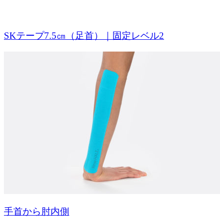
SKテープ7.5㎝（足首）｜固定レベル2
手首から肘内側