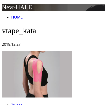
New-HALE
HOME
vtape_kata
2018.12.27