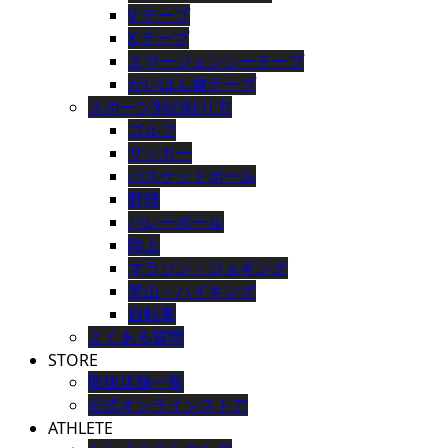
V テープ
X テープ
エマージェンシーテープ
がいはん健テープ
スポーツ別の貼り方
ゴルフ
サッカー
バスケットボール
野球
バレーボール
陸上
マラソン・ジョギング
登山・ハイキング
自転車
よくある質問
STORE
取扱店舗一覧
公式オンラインストア
ATHLETE