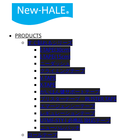
PRODUCTS
すぐ貼れるシリーズ
I-TAPE(30cm)
I-TAPE(15cm)
ニーダッシュ
クライミングテープ
V-TAPE
X-TAPE
がいはん健サポートテープ
ブリスターテープ BLISTER TAPE
エマージェンシーテープ
レギュレーションテープ
UTMF-STY [ 必携品 ]対応テープ
ニューハレパッチ
ロールテープ