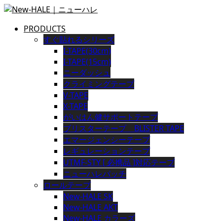
PRODUCTS
すぐ貼れるシリーズ
I-TAPE(30cm)
I-TAPE(15cm)
ニーダッシュ
クライミングテープ
V-TAPE
X-TAPE
がいはん健サポートテープ
ブリスターテープ BLISTER TAPE
エマージェンシーテープ
レギュレーションテープ
UTMF-STY [ 必携品 ]対応テープ
ニューハレパッチ
ロールテープ
New-HALE SK
New-HALE AKT
New-HALE カラーズ