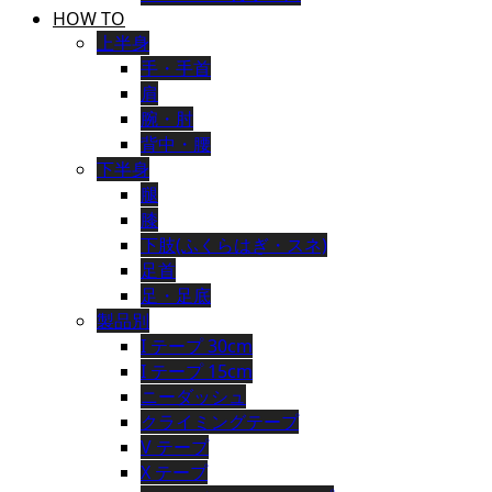
HOW TO
上半身
手・手首
肩
腕・肘
背中・腰
下半身
腿
膝
下肢(ふくらはぎ・スネ)
足首
足・足底
製品別
I テープ 30cm
I テープ 15cm
ニーダッシュ
クライミングテープ
V テープ
X テープ