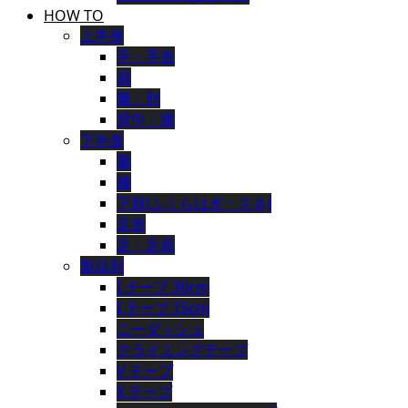
HOW TO
上半身
手・手首
肩
腕・肘
背中・腰
下半身
腿
膝
下肢(ふくらはぎ・スネ)
足首
足・足底
製品別
I テープ 30cm
I テープ 15cm
ニーダッシュ
クライミングテープ
V テープ
X テープ