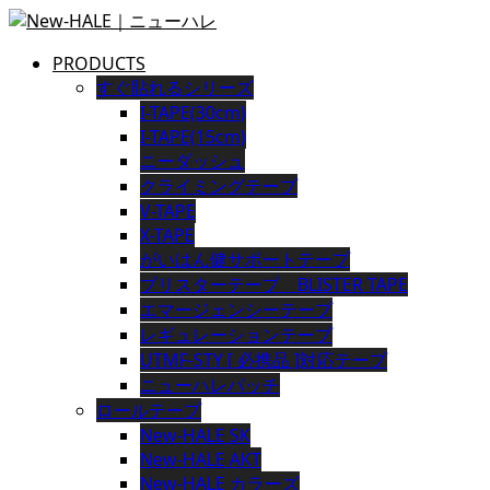
PRODUCTS
すぐ貼れるシリーズ
I-TAPE(30cm)
I-TAPE(15cm)
ニーダッシュ
クライミングテープ
V-TAPE
X-TAPE
がいはん健サポートテープ
ブリスターテープ BLISTER TAPE
エマージェンシーテープ
レギュレーションテープ
UTMF-STY [ 必携品 ]対応テープ
ニューハレパッチ
ロールテープ
New-HALE SK
New-HALE AKT
New-HALE カラーズ