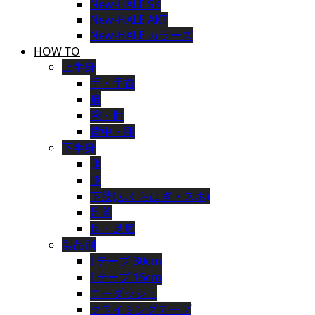
New-HALE SK
New-HALE AKT
New-HALE カラーズ
HOW TO
上半身
手・手首
肩
腕・肘
背中・腰
下半身
腿
膝
下肢(ふくらはぎ・スネ)
足首
足・足底
製品別
I テープ 30cm
I テープ 15cm
ニーダッシュ
クライミングテープ