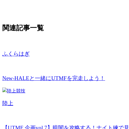
関連記事一覧
ふくらはぎ
New-HALEと一緒にUTMFを完走しよう！
陸上
【UTMF 企画vol.7】暗闇を攻略する！ナイト練で見.