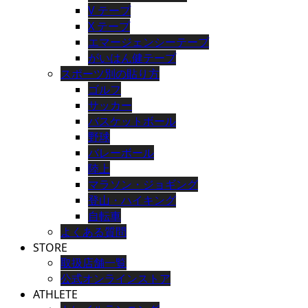
V テープ
X テープ
エマージェンシーテープ
がいはん健テープ
スポーツ別の貼り方
ゴルフ
サッカー
バスケットボール
野球
バレーボール
陸上
マラソン・ジョギング
登山・ハイキング
自転車
よくある質問
STORE
取扱店舗一覧
公式オンラインストア
ATHLETE