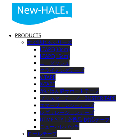
PRODUCTS
すぐ貼れるシリーズ
I-TAPE(30cm)
I-TAPE(15cm)
ニーダッシュ
クライミングテープ
V-TAPE
X-TAPE
がいはん健サポートテープ
ブリスターテープ BLISTER TAPE
エマージェンシーテープ
レギュレーションテープ
UTMF-STY [ 必携品 ]対応テープ
ニューハレパッチ
ロールテープ