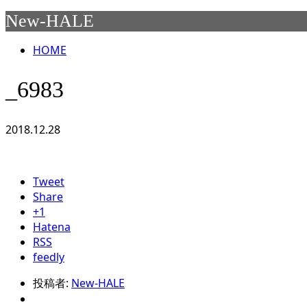
New-HALE
HOME
_6983
2018.12.28
Tweet
Share
+1
Hatena
RSS
feedly
投稿者:
New-HALE