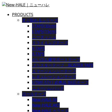
PRODUCTS
すぐ貼れるシリーズ
I-TAPE(30cm)
I-TAPE(15cm)
ニーダッシュ
クライミングテープ
V-TAPE
X-TAPE
がいはん健サポートテープ
ブリスターテープ BLISTER TAPE
エマージェンシーテープ
レギュレーションテープ
UTMF-STY [ 必携品 ]対応テープ
ニューハレパッチ
ロールテープ
New-HALE SK
New-HALE AKT
New-HALE カラーズ