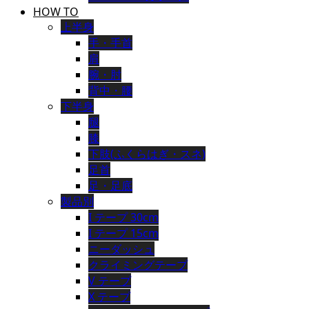
HOW TO
上半身
手・手首
肩
腕・肘
背中・腰
下半身
腿
膝
下肢(ふくらはぎ・スネ)
足首
足・足底
製品別
I テープ 30cm
I テープ 15cm
ニーダッシュ
クライミングテープ
V テープ
X テープ