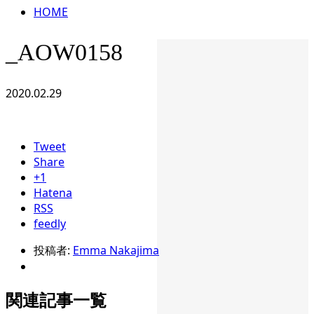
HOME
_AOW0158
2020.02.29
Tweet
Share
+1
Hatena
RSS
feedly
投稿者:
Emma Nakajima
関連記事一覧