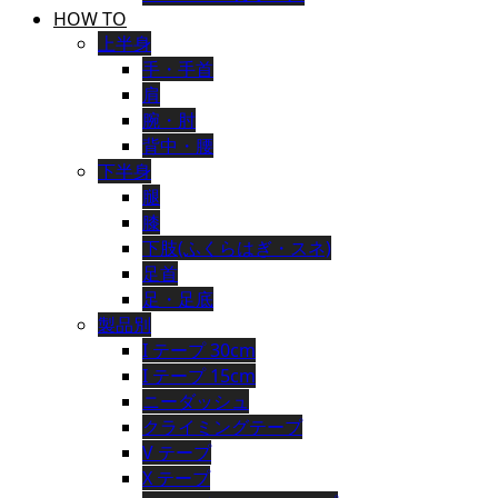
HOW TO
上半身
手・手首
肩
腕・肘
背中・腰
下半身
腿
膝
下肢(ふくらはぎ・スネ)
足首
足・足底
製品別
I テープ 30cm
I テープ 15cm
ニーダッシュ
クライミングテープ
V テープ
X テープ