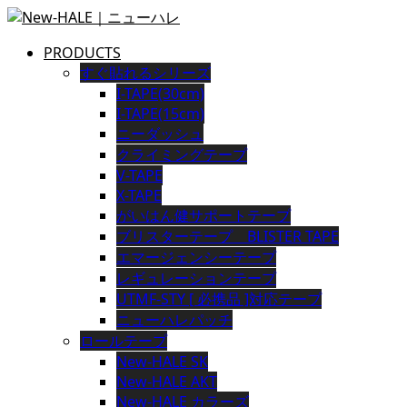
PRODUCTS
すぐ貼れるシリーズ
I-TAPE(30cm)
I-TAPE(15cm)
ニーダッシュ
クライミングテープ
V-TAPE
X-TAPE
がいはん健サポートテープ
ブリスターテープ BLISTER TAPE
エマージェンシーテープ
レギュレーションテープ
UTMF-STY [ 必携品 ]対応テープ
ニューハレパッチ
ロールテープ
New-HALE SK
New-HALE AKT
New-HALE カラーズ