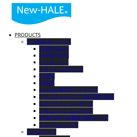
PRODUCTS
すぐ貼れるシリーズ
I-TAPE(30cm)
I-TAPE(15cm)
ニーダッシュ
クライミングテープ
V-TAPE
X-TAPE
がいはん健サポートテープ
ブリスターテープ BLISTER TAPE
エマージェンシーテープ
レギュレーションテープ
UTMF-STY [ 必携品 ]対応テープ
ニューハレパッチ
ロールテープ