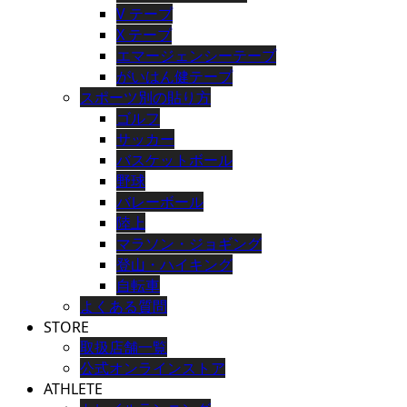
V テープ
X テープ
エマージェンシーテープ
がいはん健テープ
スポーツ別の貼り方
ゴルフ
サッカー
バスケットボール
野球
バレーボール
陸上
マラソン・ジョギング
登山・ハイキング
自転車
よくある質問
STORE
取扱店舗一覧
公式オンラインストア
ATHLETE