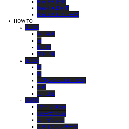
New-HALE SK
New-HALE AKT
New-HALE カラーズ
HOW TO
上半身
手・手首
肩
腕・肘
背中・腰
下半身
腿
膝
下肢(ふくらはぎ・スネ)
足首
足・足底
製品別
I テープ 30cm
I テープ 15cm
ニーダッシュ
クライミングテープ