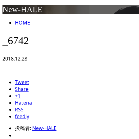
New-HALE
HOME
_6742
2018.12.28
Tweet
Share
+1
Hatena
RSS
feedly
投稿者:
New-HALE