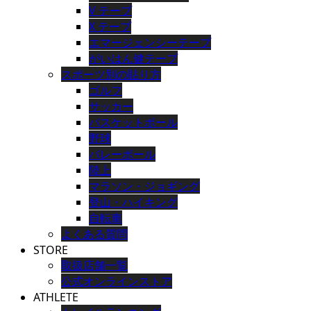
V テープ
X テープ
エマージェンシーテープ
がいはん健テープ
スポーツ別の貼り方
ゴルフ
サッカー
バスケットボール
野球
バレーボール
陸上
マラソン・ジョギング
登山・ハイキング
自転車
よくある質問
STORE
取扱店舗一覧
公式オンラインストア
ATHLETE