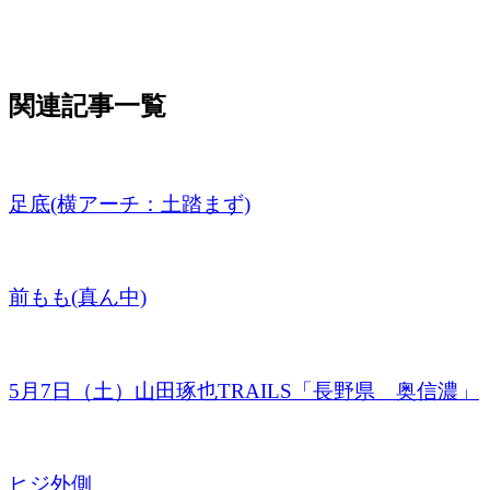
関連記事一覧
足底(横アーチ：土踏まず)
前もも(真ん中)
5月7日（土）山田琢也TRAILS「長野県 奥信濃」
ヒジ外側