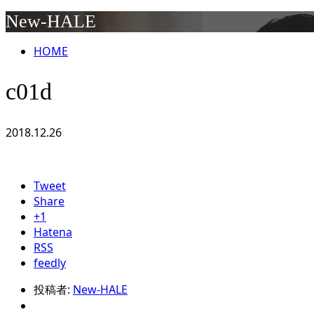
New-HALE
HOME
c01d
2018.12.26
Tweet
Share
+1
Hatena
RSS
feedly
投稿者:
New-HALE