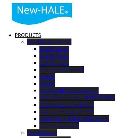
PRODUCTS
すぐ貼れるシリーズ
I-TAPE(30cm)
I-TAPE(15cm)
ニーダッシュ
クライミングテープ
V-TAPE
X-TAPE
がいはん健サポートテープ
ブリスターテープ BLISTER TAPE
エマージェンシーテープ
レギュレーションテープ
UTMF-STY [ 必携品 ]対応テープ
ニューハレパッチ
ロールテープ