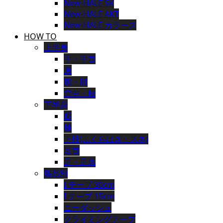
New-HALE SK
New-HALE AKT
New-HALE カラーズ
HOW TO
上半身
手・手首
肩
腕・肘
背中・腰
下半身
腿
膝
下肢(ふくらはぎ・スネ)
足首
足・足底
製品別
I テープ 30cm
I テープ 15cm
ニーダッシュ
クライミングテープ