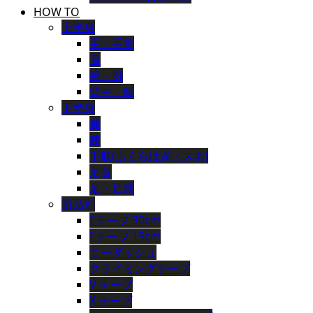
HOW TO
上半身
手・手首
肩
腕・肘
背中・腰
下半身
腿
膝
下肢(ふくらはぎ・スネ)
足首
足・足底
製品別
I テープ 30cm
I テープ 15cm
ニーダッシュ
クライミングテープ
V テープ
X テープ