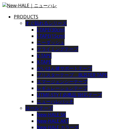
PRODUCTS
すぐ貼れるシリーズ
I-TAPE(30cm)
I-TAPE(15cm)
ニーダッシュ
クライミングテープ
V-TAPE
X-TAPE
がいはん健サポートテープ
ブリスターテープ BLISTER TAPE
エマージェンシーテープ
レギュレーションテープ
UTMF-STY [ 必携品 ]対応テープ
ニューハレパッチ
ロールテープ
New-HALE SK
New-HALE AKT
New-HALE カラーズ