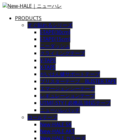
PRODUCTS
すぐ貼れるシリーズ
I-TAPE(30cm)
I-TAPE(15cm)
ニーダッシュ
クライミングテープ
V-TAPE
X-TAPE
がいはん健サポートテープ
ブリスターテープ BLISTER TAPE
エマージェンシーテープ
レギュレーションテープ
UTMF-STY [ 必携品 ]対応テープ
ニューハレパッチ
ロールテープ
New-HALE SK
New-HALE AKT
New-HALE カラーズ