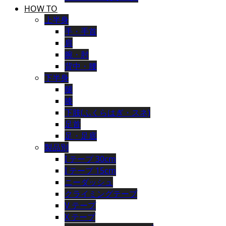
HOW TO
上半身
手・手首
肩
腕・肘
背中・腰
下半身
腿
膝
下肢(ふくらはぎ・スネ)
足首
足・足底
製品別
I テープ 30cm
I テープ 15cm
ニーダッシュ
クライミングテープ
V テープ
X テープ