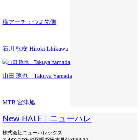
横アーチ：つま先側
石川 弘樹 Hiroki Ishikawa
山田 琢也 Takuya Yamada
MTB 宮津旭
New-HALE｜ニューハレ
株式会社ニューハレックス
〒438-0086 静岡県磐田市見付3999-12