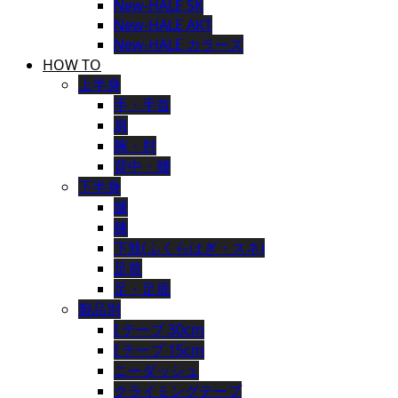
New-HALE SK
New-HALE AKT
New-HALE カラーズ
HOW TO
上半身
手・手首
肩
腕・肘
背中・腰
下半身
腿
膝
下肢(ふくらはぎ・スネ)
足首
足・足底
製品別
I テープ 30cm
I テープ 15cm
ニーダッシュ
クライミングテープ