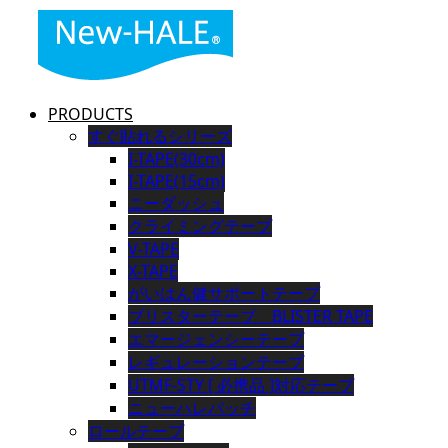
PRODUCTS
すぐ貼れるシリーズ
I-TAPE(30cm)
I-TAPE(15cm)
ニーダッシュ
クライミングテープ
V-TAPE
X-TAPE
がいはん健サポートテープ
ブリスターテープ BLISTER TAPE
エマージェンシーテープ
レギュレーションテープ
UTMF-STY [ 必携品 ]対応テープ
ニューハレパッチ
ロールテープ