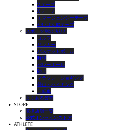
V テープ
X テープ
エマージェンシーテープ
がいはん健テープ
スポーツ別の貼り方
ゴルフ
サッカー
バスケットボール
野球
バレーボール
陸上
マラソン・ジョギング
登山・ハイキング
自転車
よくある質問
STORE
取扱店舗一覧
公式オンラインストア
ATHLETE