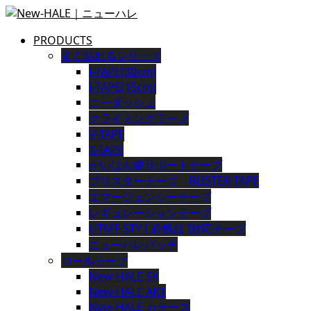
PRODUCTS
すぐ貼れるシリーズ
I-TAPE(30cm)
I-TAPE(15cm)
ニーダッシュ
クライミングテープ
V-TAPE
X-TAPE
がいはん健サポートテープ
ブリスターテープ BLISTER TAPE
エマージェンシーテープ
レギュレーションテープ
UTMF-STY [ 必携品 ]対応テープ
ニューハレパッチ
ロールテープ
New-HALE SK
New-HALE AKT
New-HALE カラーズ