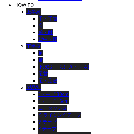
HOW TO
上半身
手・手首
肩
腕・肘
背中・腰
下半身
腿
膝
下肢(ふくらはぎ・スネ)
足首
足・足底
製品別
I テープ 30cm
I テープ 15cm
ニーダッシュ
クライミングテープ
V テープ
X テープ