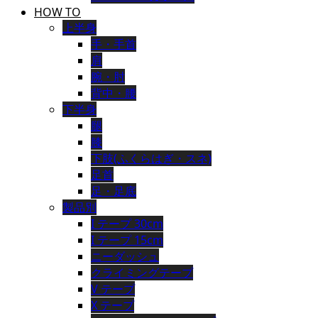
HOW TO
上半身
手・手首
肩
腕・肘
背中・腰
下半身
腿
膝
下肢(ふくらはぎ・スネ)
足首
足・足底
製品別
I テープ 30cm
I テープ 15cm
ニーダッシュ
クライミングテープ
V テープ
X テープ