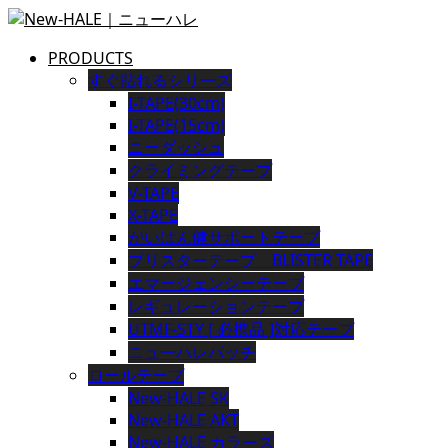
PRODUCTS
すぐ貼れるシリーズ
I-TAPE(30cm)
I-TAPE(15cm)
ニーダッシュ
クライミングテープ
V-TAPE
X-TAPE
がいはん健サポートテープ
ブリスターテープ BLISTER TAPE
エマージェンシーテープ
レギュレーションテープ
UTMF-STY [ 必携品 ]対応テープ
ニューハレパッチ
ロールテープ
New-HALE SK
New-HALE AKT
New-HALE カラーズ