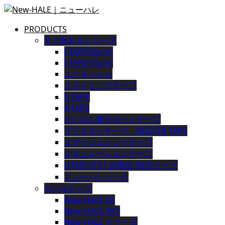
PRODUCTS
すぐ貼れるシリーズ
I-TAPE(30cm)
I-TAPE(15cm)
ニーダッシュ
クライミングテープ
V-TAPE
X-TAPE
がいはん健サポートテープ
ブリスターテープ BLISTER TAPE
エマージェンシーテープ
レギュレーションテープ
UTMF-STY [ 必携品 ]対応テープ
ニューハレパッチ
ロールテープ
New-HALE SK
New-HALE AKT
New-HALE カラーズ