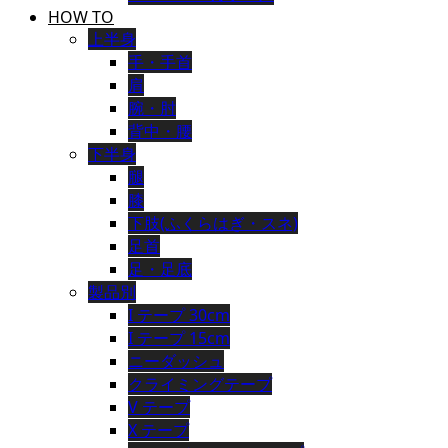
HOW TO
上半身
手・手首
肩
腕・肘
背中・腰
下半身
腿
膝
下肢(ふくらはぎ・スネ)
足首
足・足底
製品別
I テープ 30cm
I テープ 15cm
ニーダッシュ
クライミングテープ
V テープ
X テープ