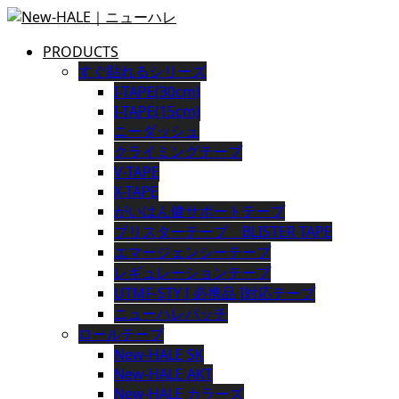
PRODUCTS
すぐ貼れるシリーズ
I-TAPE(30cm)
I-TAPE(15cm)
ニーダッシュ
クライミングテープ
V-TAPE
X-TAPE
がいはん健サポートテープ
ブリスターテープ BLISTER TAPE
エマージェンシーテープ
レギュレーションテープ
UTMF-STY [ 必携品 ]対応テープ
ニューハレパッチ
ロールテープ
New-HALE SK
New-HALE AKT
New-HALE カラーズ