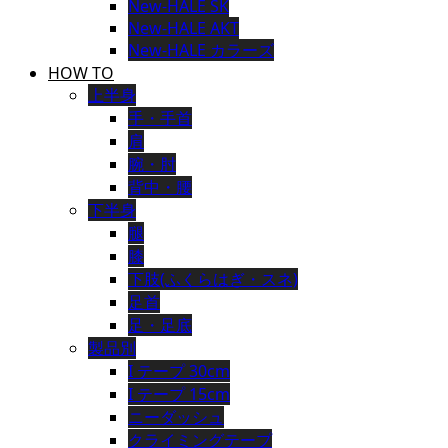
New-HALE SK
New-HALE AKT
New-HALE カラーズ
HOW TO
上半身
手・手首
肩
腕・肘
背中・腰
下半身
腿
膝
下肢(ふくらはぎ・スネ)
足首
足・足底
製品別
I テープ 30cm
I テープ 15cm
ニーダッシュ
クライミングテープ