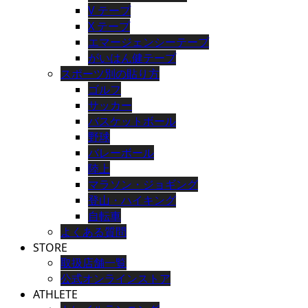
V テープ
X テープ
エマージェンシーテープ
がいはん健テープ
スポーツ別の貼り方
ゴルフ
サッカー
バスケットボール
野球
バレーボール
陸上
マラソン・ジョギング
登山・ハイキング
自転車
よくある質問
STORE
取扱店舗一覧
公式オンラインストア
ATHLETE