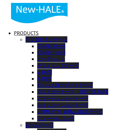
PRODUCTS
すぐ貼れるシリーズ
I-TAPE(30cm)
I-TAPE(15cm)
ニーダッシュ
クライミングテープ
V-TAPE
X-TAPE
がいはん健サポートテープ
ブリスターテープ BLISTER TAPE
エマージェンシーテープ
レギュレーションテープ
UTMF-STY [ 必携品 ]対応テープ
ニューハレパッチ
ロールテープ