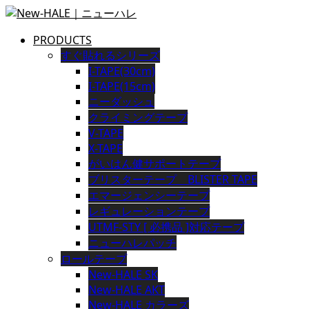
PRODUCTS
すぐ貼れるシリーズ
I-TAPE(30cm)
I-TAPE(15cm)
ニーダッシュ
クライミングテープ
V-TAPE
X-TAPE
がいはん健サポートテープ
ブリスターテープ BLISTER TAPE
エマージェンシーテープ
レギュレーションテープ
UTMF-STY [ 必携品 ]対応テープ
ニューハレパッチ
ロールテープ
New-HALE SK
New-HALE AKT
New-HALE カラーズ