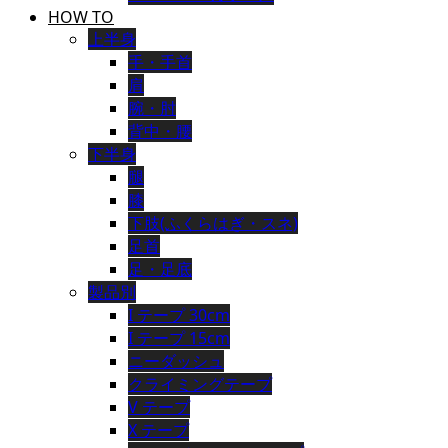
HOW TO
上半身
手・手首
肩
腕・肘
背中・腰
下半身
腿
膝
下肢(ふくらはぎ・スネ)
足首
足・足底
製品別
I テープ 30cm
I テープ 15cm
ニーダッシュ
クライミングテープ
V テープ
X テープ