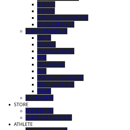
V テープ
X テープ
エマージェンシーテープ
がいはん健テープ
スポーツ別の貼り方
ゴルフ
サッカー
バスケットボール
野球
バレーボール
陸上
マラソン・ジョギング
登山・ハイキング
自転車
よくある質問
STORE
取扱店舗一覧
公式オンラインストア
ATHLETE