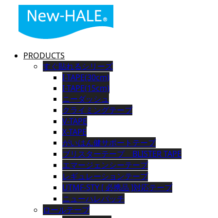
PRODUCTS
すぐ貼れるシリーズ
I-TAPE(30cm)
I-TAPE(15cm)
ニーダッシュ
クライミングテープ
V-TAPE
X-TAPE
がいはん健サポートテープ
ブリスターテープ BLISTER TAPE
エマージェンシーテープ
レギュレーションテープ
UTMF-STY [ 必携品 ]対応テープ
ニューハレパッチ
ロールテープ