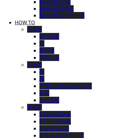
New-HALE SK
New-HALE AKT
New-HALE カラーズ
HOW TO
上半身
手・手首
肩
腕・肘
背中・腰
下半身
腿
膝
下肢(ふくらはぎ・スネ)
足首
足・足底
製品別
I テープ 30cm
I テープ 15cm
ニーダッシュ
クライミングテープ