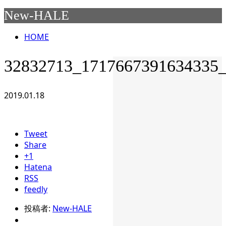
New-HALE
HOME
32832713_1717667391634335
2019.01.18
Tweet
Share
+1
Hatena
RSS
feedly
投稿者:
New-HALE