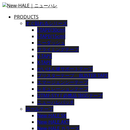
PRODUCTS
すぐ貼れるシリーズ
I-TAPE(30cm)
I-TAPE(15cm)
ニーダッシュ
クライミングテープ
V-TAPE
X-TAPE
がいはん健サポートテープ
ブリスターテープ BLISTER TAPE
エマージェンシーテープ
レギュレーションテープ
UTMF-STY [ 必携品 ]対応テープ
ニューハレパッチ
ロールテープ
New-HALE SK
New-HALE AKT
New-HALE カラーズ