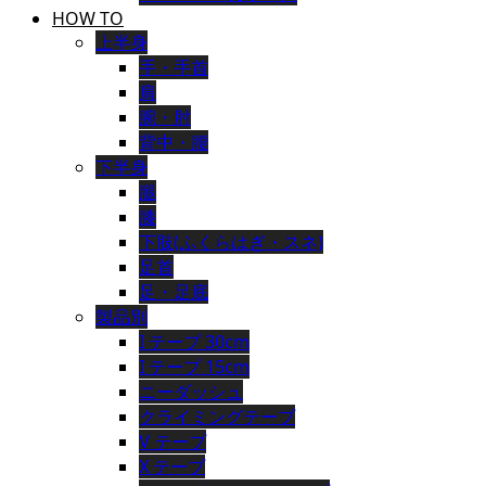
HOW TO
上半身
手・手首
肩
腕・肘
背中・腰
下半身
腿
膝
下肢(ふくらはぎ・スネ)
足首
足・足底
製品別
I テープ 30cm
I テープ 15cm
ニーダッシュ
クライミングテープ
V テープ
X テープ