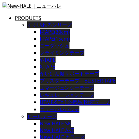
PRODUCTS
すぐ貼れるシリーズ
I-TAPE(30cm)
I-TAPE(15cm)
ニーダッシュ
クライミングテープ
V-TAPE
X-TAPE
がいはん健サポートテープ
ブリスターテープ BLISTER TAPE
エマージェンシーテープ
レギュレーションテープ
UTMF-STY [ 必携品 ]対応テープ
ニューハレパッチ
ロールテープ
New-HALE SK
New-HALE AKT
New-HALE カラーズ