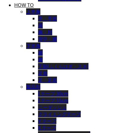
HOW TO
上半身
手・手首
肩
腕・肘
背中・腰
下半身
腿
膝
下肢(ふくらはぎ・スネ)
足首
足・足底
製品別
I テープ 30cm
I テープ 15cm
ニーダッシュ
クライミングテープ
V テープ
X テープ