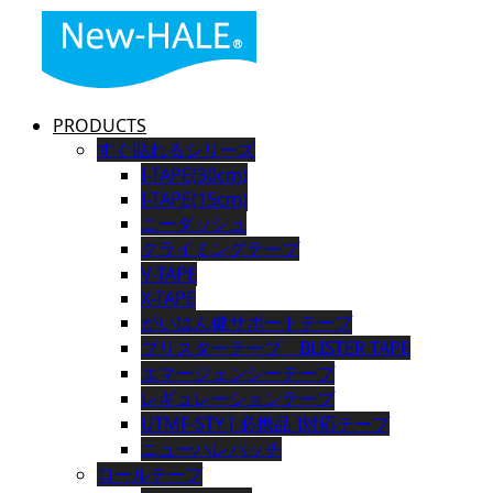
PRODUCTS
すぐ貼れるシリーズ
I-TAPE(30cm)
I-TAPE(15cm)
ニーダッシュ
クライミングテープ
V-TAPE
X-TAPE
がいはん健サポートテープ
ブリスターテープ BLISTER TAPE
エマージェンシーテープ
レギュレーションテープ
UTMF-STY [ 必携品 ]対応テープ
ニューハレパッチ
ロールテープ