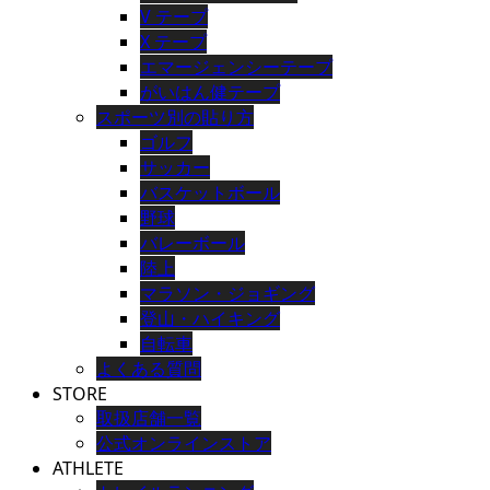
V テープ
X テープ
エマージェンシーテープ
がいはん健テープ
スポーツ別の貼り方
ゴルフ
サッカー
バスケットボール
野球
バレーボール
陸上
マラソン・ジョギング
登山・ハイキング
自転車
よくある質問
STORE
取扱店舗一覧
公式オンラインストア
ATHLETE