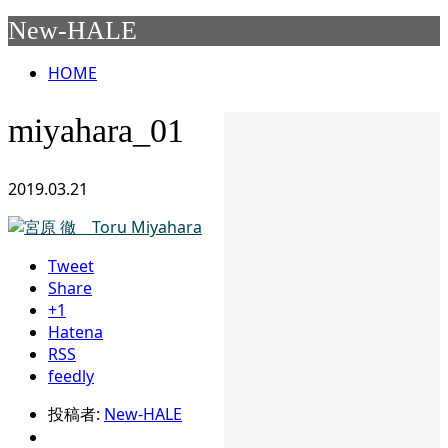
New-HALE
HOME
miyahara_01
2019.03.21
Tweet
Share
+1
Hatena
RSS
feedly
投稿者:
New-HALE