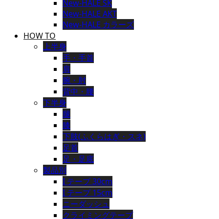
New-HALE SK
New-HALE AKT
New-HALE カラーズ
HOW TO
上半身
手・手首
肩
腕・肘
背中・腰
下半身
腿
膝
下肢(ふくらはぎ・スネ)
足首
足・足底
製品別
I テープ 30cm
I テープ 15cm
ニーダッシュ
クライミングテープ