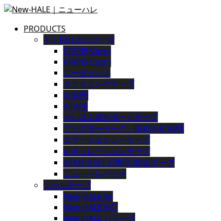
PRODUCTS
すぐ貼れるシリーズ
I-TAPE(30cm)
I-TAPE(15cm)
ニーダッシュ
クライミングテープ
V-TAPE
X-TAPE
がいはん健サポートテープ
ブリスターテープ BLISTER TAPE
エマージェンシーテープ
レギュレーションテープ
UTMF-STY [ 必携品 ]対応テープ
ニューハレパッチ
ロールテープ
New-HALE SK
New-HALE AKT
New-HALE カラーズ