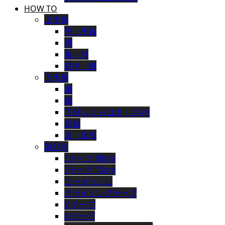
HOW TO
上半身
手・手首
肩
腕・肘
背中・腰
下半身
腿
膝
下肢(ふくらはぎ・スネ)
足首
足・足底
製品別
I テープ 30cm
I テープ 15cm
ニーダッシュ
クライミングテープ
V テープ
X テープ