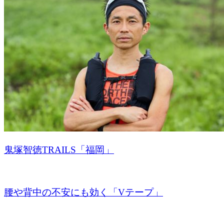
鬼塚智徳TRAILS「福岡」
腰や背中の不安にも効く「Vテープ」