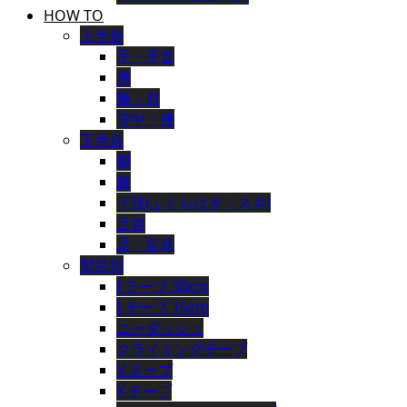
HOW TO
上半身
手・手首
肩
腕・肘
背中・腰
下半身
腿
膝
下肢(ふくらはぎ・スネ)
足首
足・足底
製品別
I テープ 30cm
I テープ 15cm
ニーダッシュ
クライミングテープ
V テープ
X テープ