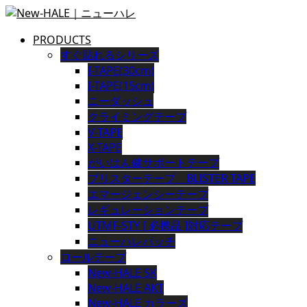
PRODUCTS
すぐ貼れるシリーズ
I-TAPE(30cm)
I-TAPE(15cm)
ニーダッシュ
クライミングテープ
V-TAPE
X-TAPE
がいはん健サポートテープ
ブリスターテープ BLISTER TAPE
エマージェンシーテープ
レギュレーションテープ
UTMF-STY [ 必携品 ]対応テープ
ニューハレパッチ
ロールテープ
New-HALE SK
New-HALE AKT
New-HALE カラーズ