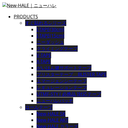
PRODUCTS
すぐ貼れるシリーズ
I-TAPE(30cm)
I-TAPE(15cm)
ニーダッシュ
クライミングテープ
V-TAPE
X-TAPE
がいはん健サポートテープ
ブリスターテープ BLISTER TAPE
エマージェンシーテープ
レギュレーションテープ
UTMF-STY [ 必携品 ]対応テープ
ニューハレパッチ
ロールテープ
New-HALE SK
New-HALE AKT
New-HALE カラーズ