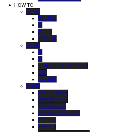
HOW TO
上半身
手・手首
肩
腕・肘
背中・腰
下半身
腿
膝
下肢(ふくらはぎ・スネ)
足首
足・足底
製品別
I テープ 30cm
I テープ 15cm
ニーダッシュ
クライミングテープ
V テープ
X テープ