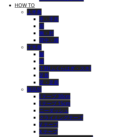
HOW TO
上半身
手・手首
肩
腕・肘
背中・腰
下半身
腿
膝
下肢(ふくらはぎ・スネ)
足首
足・足底
製品別
I テープ 30cm
I テープ 15cm
ニーダッシュ
クライミングテープ
V テープ
X テープ