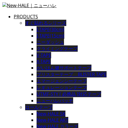
PRODUCTS
すぐ貼れるシリーズ
I-TAPE(30cm)
I-TAPE(15cm)
ニーダッシュ
クライミングテープ
V-TAPE
X-TAPE
がいはん健サポートテープ
ブリスターテープ BLISTER TAPE
エマージェンシーテープ
レギュレーションテープ
UTMF-STY [ 必携品 ]対応テープ
ニューハレパッチ
ロールテープ
New-HALE SK
New-HALE AKT
New-HALE カラーズ