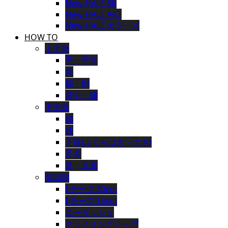
New-HALE SK
New-HALE AKT
New-HALE カラーズ
HOW TO
上半身
手・手首
肩
腕・肘
背中・腰
下半身
腿
膝
下肢(ふくらはぎ・スネ)
足首
足・足底
製品別
I テープ 30cm
I テープ 15cm
ニーダッシュ
クライミングテープ