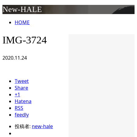
New-HALE
HOME
IMG-3724
2020.11.24
Tweet
Share
+1
Hatena
RSS
feedly
投稿者:
new-hale