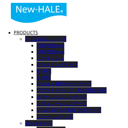
PRODUCTS
すぐ貼れるシリーズ
I-TAPE(30cm)
I-TAPE(15cm)
ニーダッシュ
クライミングテープ
V-TAPE
X-TAPE
がいはん健サポートテープ
ブリスターテープ BLISTER TAPE
エマージェンシーテープ
レギュレーションテープ
UTMF-STY [ 必携品 ]対応テープ
ニューハレパッチ
ロールテープ