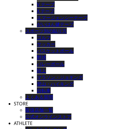
V テープ
X テープ
エマージェンシーテープ
がいはん健テープ
スポーツ別の貼り方
ゴルフ
サッカー
バスケットボール
野球
バレーボール
陸上
マラソン・ジョギング
登山・ハイキング
自転車
よくある質問
STORE
取扱店舗一覧
公式オンラインストア
ATHLETE