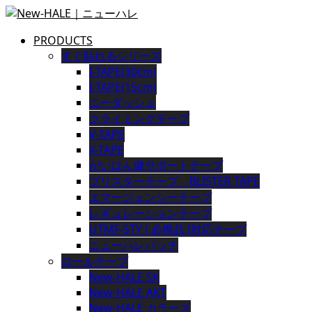
PRODUCTS
すぐ貼れるシリーズ
I-TAPE(30cm)
I-TAPE(15cm)
ニーダッシュ
クライミングテープ
V-TAPE
X-TAPE
がいはん健サポートテープ
ブリスターテープ BLISTER TAPE
エマージェンシーテープ
レギュレーションテープ
UTMF-STY [ 必携品 ]対応テープ
ニューハレパッチ
ロールテープ
New-HALE SK
New-HALE AKT
New-HALE カラーズ