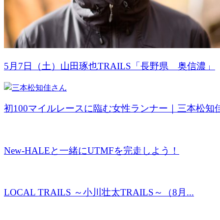
5月7日（土）山田琢也TRAILS「長野県 奥信濃」
初100マイルレースに臨む女性ランナー｜三本松知
New-HALEと一緒にUTMFを完走しよう！
LOCAL TRAILS ～小川壮太TRAILS～（8月...