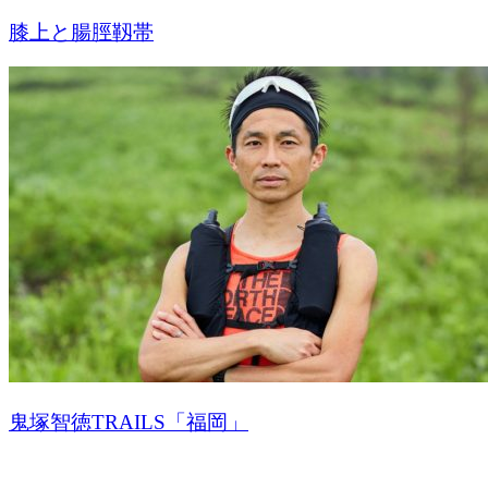
膝上と腸脛靱帯
鬼塚智徳TRAILS「福岡」