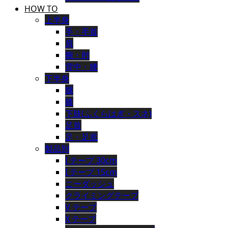
HOW TO
上半身
手・手首
肩
腕・肘
背中・腰
下半身
腿
膝
下肢(ふくらはぎ・スネ)
足首
足・足底
製品別
I テープ 30cm
I テープ 15cm
ニーダッシュ
クライミングテープ
V テープ
X テープ