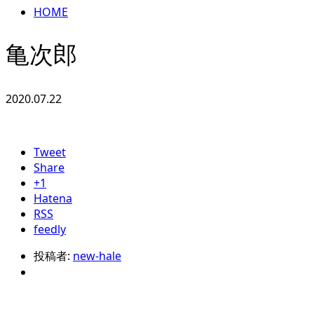
HOME
亀次郎
2020.07.22
Tweet
Share
+1
Hatena
RSS
feedly
投稿者:
new-hale