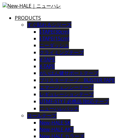
PRODUCTS
すぐ貼れるシリーズ
I-TAPE(30cm)
I-TAPE(15cm)
ニーダッシュ
クライミングテープ
V-TAPE
X-TAPE
がいはん健サポートテープ
ブリスターテープ BLISTER TAPE
エマージェンシーテープ
レギュレーションテープ
UTMF-STY [ 必携品 ]対応テープ
ニューハレパッチ
ロールテープ
New-HALE SK
New-HALE AKT
New-HALE カラーズ