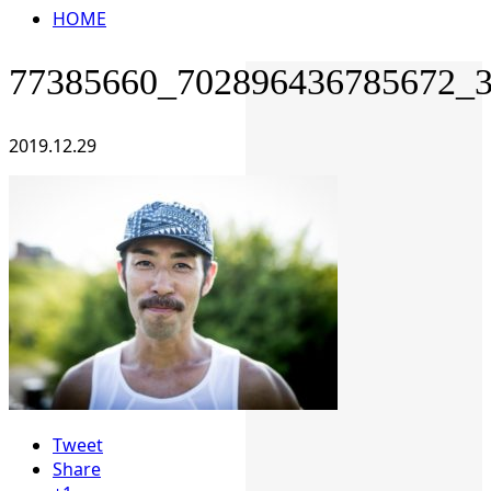
HOME
77385660_702896436785672_
2019.12.29
Tweet
Share