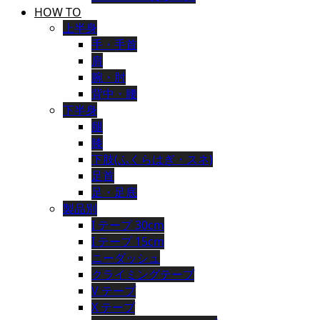
HOW TO
上半身
手・手首
肩
腕・肘
背中・腰
下半身
腿
膝
下肢(ふくらはぎ・スネ)
足首
足・足底
製品別
I テープ 30cm
I テープ 15cm
ニーダッシュ
クライミングテープ
V テープ
X テープ