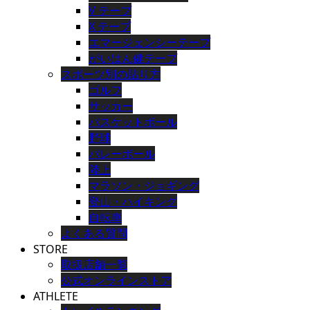
V テープ
X テープ
エマージェンシーテープ
がいはん健テープ
スポーツ別の貼り方
ゴルフ
サッカー
バスケットボール
野球
バレーボール
陸上
マラソン・ジョギング
登山・ハイキング
自転車
よくある質問
STORE
取扱店舗一覧
公式オンラインストア
ATHLETE