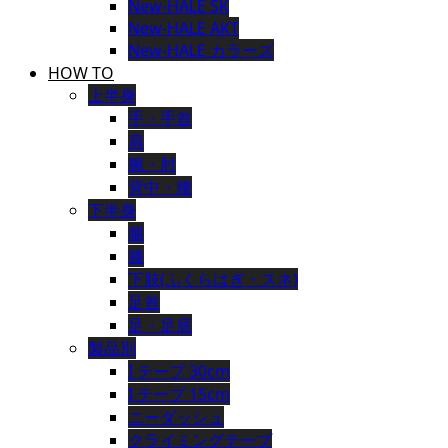
New-HALE SK
New-HALE AKT
New-HALE カラーズ
HOW TO
上半身
手・手首
肩
腕・肘
背中・腰
下半身
腿
膝
下肢(ふくらはぎ・スネ)
足首
足・足底
製品別
I テープ 30cm
I テープ 15cm
ニーダッシュ
クライミングテープ