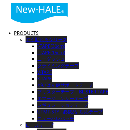
PRODUCTS
すぐ貼れるシリーズ
I-TAPE(30cm)
I-TAPE(15cm)
ニーダッシュ
クライミングテープ
V-TAPE
X-TAPE
がいはん健サポートテープ
ブリスターテープ BLISTER TAPE
エマージェンシーテープ
レギュレーションテープ
UTMF-STY [ 必携品 ]対応テープ
ニューハレパッチ
ロールテープ