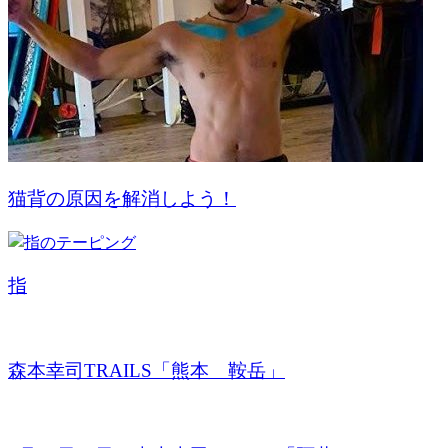
猫背の原因を解消しよう！
指
森本幸司TRAILS「熊本 鞍岳」