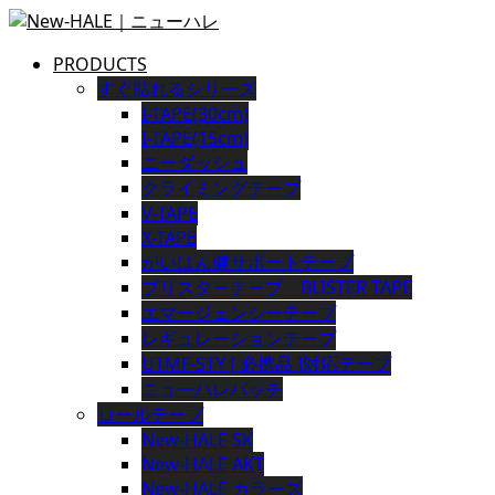
PRODUCTS
すぐ貼れるシリーズ
I-TAPE(30cm)
I-TAPE(15cm)
ニーダッシュ
クライミングテープ
V-TAPE
X-TAPE
がいはん健サポートテープ
ブリスターテープ BLISTER TAPE
エマージェンシーテープ
レギュレーションテープ
UTMF-STY [ 必携品 ]対応テープ
ニューハレパッチ
ロールテープ
New-HALE SK
New-HALE AKT
New-HALE カラーズ