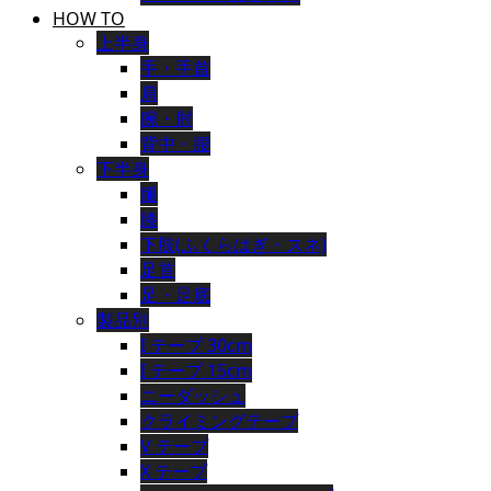
HOW TO
上半身
手・手首
肩
腕・肘
背中・腰
下半身
腿
膝
下肢(ふくらはぎ・スネ)
足首
足・足底
製品別
I テープ 30cm
I テープ 15cm
ニーダッシュ
クライミングテープ
V テープ
X テープ