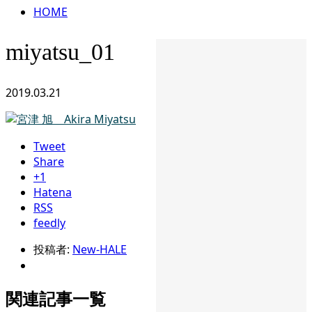
HOME
miyatsu_01
2019.03.21
Tweet
Share
+1
Hatena
RSS
feedly
投稿者:
New-HALE
関連記事一覧