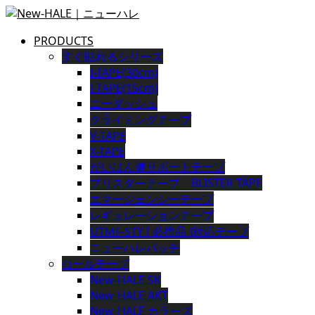
PRODUCTS
すぐ貼れるシリーズ
I-TAPE(30cm)
I-TAPE(15cm)
ニーダッシュ
クライミングテープ
V-TAPE
X-TAPE
がいはん健サポートテープ
ブリスターテープ BLISTER TAPE
エマージェンシーテープ
レギュレーションテープ
UTMF-STY [ 必携品 ]対応テープ
ニューハレパッチ
ロールテープ
New-HALE SK
New-HALE AKT
New-HALE カラーズ