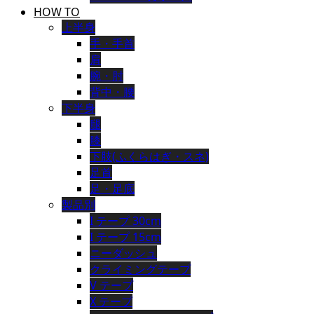
HOW TO
上半身
手・手首
肩
腕・肘
背中・腰
下半身
腿
膝
下肢(ふくらはぎ・スネ)
足首
足・足底
製品別
I テープ 30cm
I テープ 15cm
ニーダッシュ
クライミングテープ
V テープ
X テープ