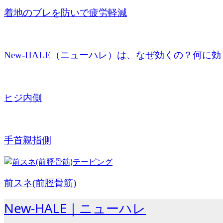
着地のブレを防いで疲労軽減
New-HALE（ニューハレ）は、なぜ効くの？何に効く
ヒジ内側
手首親指側
前スネ(前脛骨筋)
New-HALE｜ニューハレ