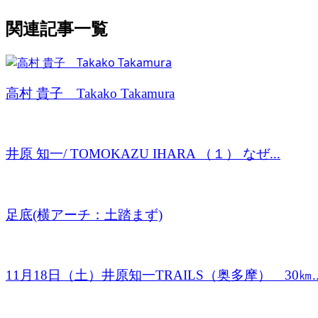
関連記事一覧
高村 貴子 Takako Takamura
井原 知一/ TOMOKAZU IHARA （１） なぜ...
足底(横アーチ：土踏まず)
11月18日（土）井原知一TRAILS（奥多摩） 30㎞..