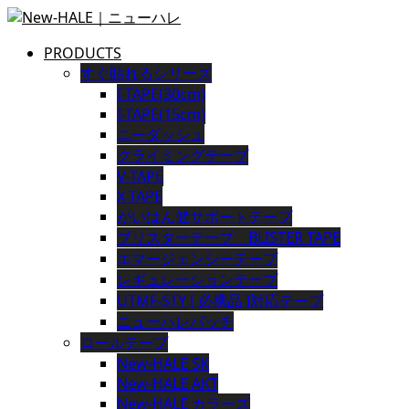
PRODUCTS
すぐ貼れるシリーズ
I-TAPE(30cm)
I-TAPE(15cm)
ニーダッシュ
クライミングテープ
V-TAPE
X-TAPE
がいはん健サポートテープ
ブリスターテープ BLISTER TAPE
エマージェンシーテープ
レギュレーションテープ
UTMF-STY [ 必携品 ]対応テープ
ニューハレパッチ
ロールテープ
New-HALE SK
New-HALE AKT
New-HALE カラーズ