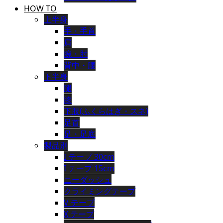
HOW TO
上半身
手・手首
肩
腕・肘
背中・腰
下半身
腿
膝
下肢(ふくらはぎ・スネ)
足首
足・足底
製品別
I テープ 30cm
I テープ 15cm
ニーダッシュ
クライミングテープ
V テープ
X テープ