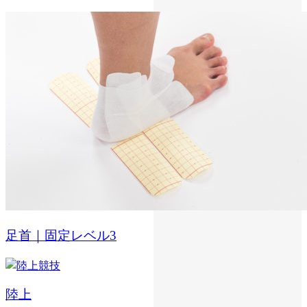
足首｜固定レベル3
陸上