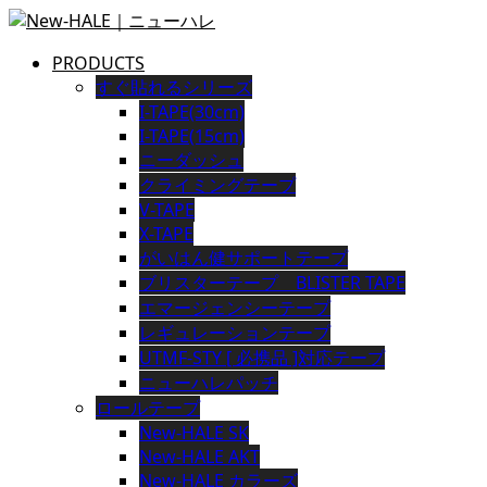
PRODUCTS
すぐ貼れるシリーズ
I-TAPE(30cm)
I-TAPE(15cm)
ニーダッシュ
クライミングテープ
V-TAPE
X-TAPE
がいはん健サポートテープ
ブリスターテープ BLISTER TAPE
エマージェンシーテープ
レギュレーションテープ
UTMF-STY [ 必携品 ]対応テープ
ニューハレパッチ
ロールテープ
New-HALE SK
New-HALE AKT
New-HALE カラーズ