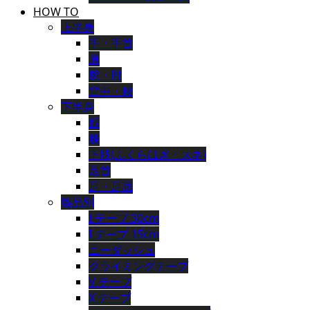
HOW TO
上半身
手・手首
肩
腕・肘
背中・腰
下半身
腿
膝
下肢(ふくらはぎ・スネ)
足首
足・足底
製品別
I テープ 30cm
I テープ 15cm
ニーダッシュ
クライミングテープ
V テープ
X テープ