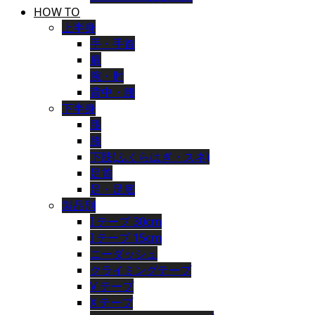
HOW TO
上半身
手・手首
肩
腕・肘
背中・腰
下半身
腿
膝
下肢(ふくらはぎ・スネ)
足首
足・足底
製品別
I テープ 30cm
I テープ 15cm
ニーダッシュ
クライミングテープ
V テープ
X テープ