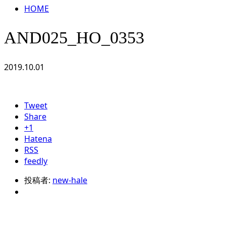
HOME
AND025_HO_0353
2019.10.01
Tweet
Share
+1
Hatena
RSS
feedly
投稿者:
new-hale