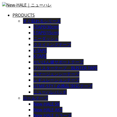
PRODUCTS
すぐ貼れるシリーズ
I-TAPE(30cm)
I-TAPE(15cm)
ニーダッシュ
クライミングテープ
V-TAPE
X-TAPE
がいはん健サポートテープ
ブリスターテープ BLISTER TAPE
エマージェンシーテープ
レギュレーションテープ
UTMF-STY [ 必携品 ]対応テープ
ニューハレパッチ
ロールテープ
New-HALE SK
New-HALE AKT
New-HALE カラーズ